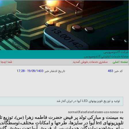
شرکت گاندوسرويس
سامانه خدمات اينترنتي گاندوسرويس
صفحه اصلی
مشتری خدمات ,خوش آمدید
.
شما اینجا
کد خبر:
483
تاریخ انتشار خبر:
19/09/1403 - 17:28
تولید و توزیع تلویزیونهای LED آیوا در ایران آغاز شد
normal
0
false
false
false
en-us
x-none
ar-sa
به میمنت و مبارکی تولد پر فیض حضرت فاطمه زهرا (س)، توزیع تل
تلویزیونهای
led
آیوا
در سایزها، طرحها و امکانات مختلف
،
توسط
گاند
برای مشاهده نمایندگان خدمات پس از فروش آیوا تحت پوشش گاند